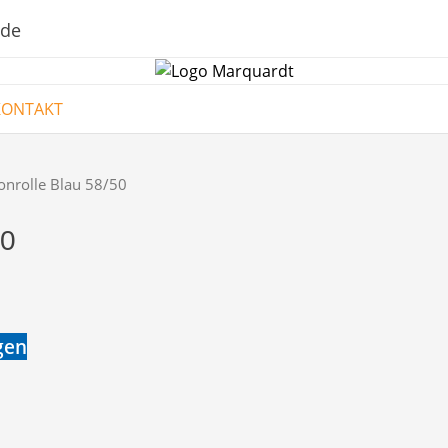
.de
KONTAKT
nrolle Blau 58/50
50
gen