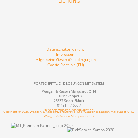
EICHUNG
Datenschutzerklärung
Impressum
Allgemeine Geschäftsbedingungen
Cookie-Richtlinie (EU)
FORTSCHRITTLICHE LÖSUNGEN MIT SYSTEM
Waagen & Kassen Marquardt OHG
Hülsenkoppel 3
25337 Seeth-Ekholt
04121 – 7 666 7
service@waagen-marquardt.de
Copyright © 2026 Waagen & Kassen Marquardt oHG | Waagen & Kassen Marquardt OHG
Waagen & Kassen Marquardt oHG