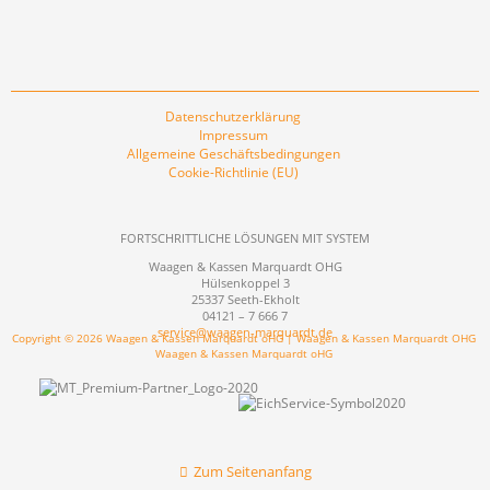
Datenschutzerklärung
Impressum
Allgemeine Geschäftsbedingungen
Cookie-Richtlinie (EU)
FORTSCHRITTLICHE LÖSUNGEN MIT SYSTEM
Waagen & Kassen Marquardt OHG
Hülsenkoppel 3
25337 Seeth-Ekholt
04121 – 7 666 7
service@waagen-marquardt.de
Copyright © 2026 Waagen & Kassen Marquardt oHG | Waagen & Kassen Marquardt OHG
Waagen & Kassen Marquardt oHG
Zum Seitenanfang