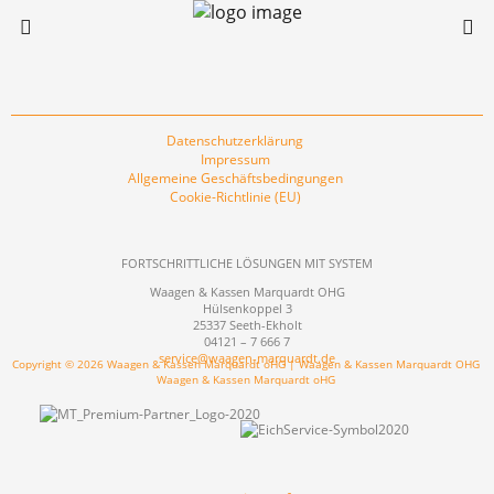
Datenschutzerklärung
Impressum
Allgemeine Geschäftsbedingungen
Cookie-Richtlinie (EU)
FORTSCHRITTLICHE LÖSUNGEN MIT SYSTEM
Waagen & Kassen Marquardt OHG
Hülsenkoppel 3
25337 Seeth-Ekholt
04121 – 7 666 7
service@waagen-marquardt.de
Copyright © 2026 Waagen & Kassen Marquardt oHG | Waagen & Kassen Marquardt OHG
Waagen & Kassen Marquardt oHG