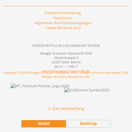
Datenschutzerklärung
Impressum
Allgemeine Geschäftsbedingungen
Cookie-Richtlinie (EU)
FORTSCHRITTLICHE LÖSUNGEN MIT SYSTEM
Waagen & Kassen Marquardt OHG
Hülsenkoppel 3
25337 Seeth-Ekholt
04121 – 7 666 7
service@waagen-marquardt.de
Copyright © 2026 Waagen & Kassen Marquardt oHG | Waagen & Kassen Marquardt OHG
Waagen & Kassen Marquardt oHG
Zum Seitenanfang
Mobil
Desktop