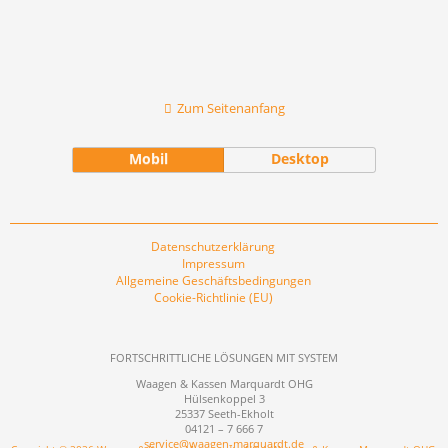
Zum Seitenanfang
Mobil
Desktop
Datenschutzerklärung
Impressum
Allgemeine Geschäftsbedingungen
Cookie-Richtlinie (EU)
FORTSCHRITTLICHE LÖSUNGEN MIT SYSTEM
Waagen & Kassen Marquardt OHG
Hülsenkoppel 3
25337 Seeth-Ekholt
04121 – 7 666 7
service@waagen-marquardt.de