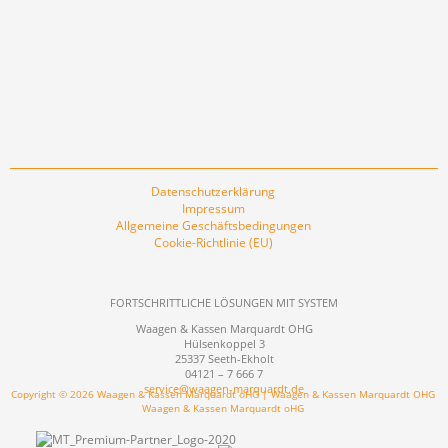
Datenschutzerklärung
Impressum
Allgemeine Geschäftsbedingungen
Cookie-Richtlinie (EU)
FORTSCHRITTLICHE LÖSUNGEN MIT SYSTEM
Waagen & Kassen Marquardt OHG
Hülsenkoppel 3
25337 Seeth-Ekholt
04121 – 7 666 7
service@waagen-marquardt.de
Copyright © 2026 Waagen & Kassen Marquardt oHG | Waagen & Kassen Marquardt OHG
Waagen & Kassen Marquardt oHG