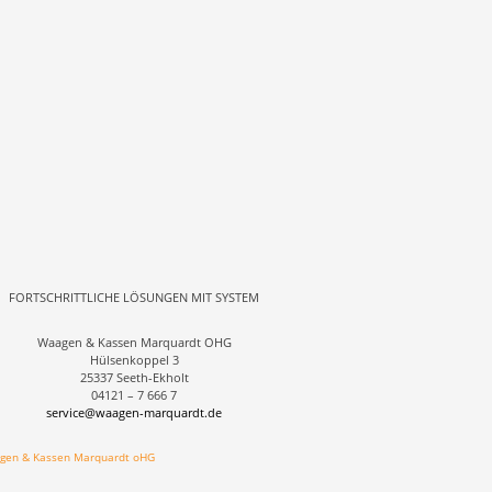
FORTSCHRITTLICHE LÖSUNGEN MIT SYSTEM
Waagen & Kassen Marquardt OHG
Hülsenkoppel 3
25337 Seeth-Ekholt
04121 – 7 666 7
service@waagen-marquardt.de
gen & Kassen Marquardt oHG