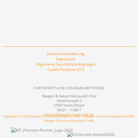
Datenschutzerklärung
Impressum
Allgemeine Geschäftsbedingungen
Cookie-Richtlinie (EU)
FORTSCHRITTLICHE LÖSUNGEN MIT SYSTEM
Waagen & Kassen Marquardt OHG
Hülsenkoppel 3
25337 Seeth-Ekholt
04121 – 7 666 7
service@waagen-marquardt.de
Copyright © 2026 Waagen & Kassen Marquardt oHG | Waagen & Kassen Marquardt OHG
Waagen & Kassen Marquardt oHG