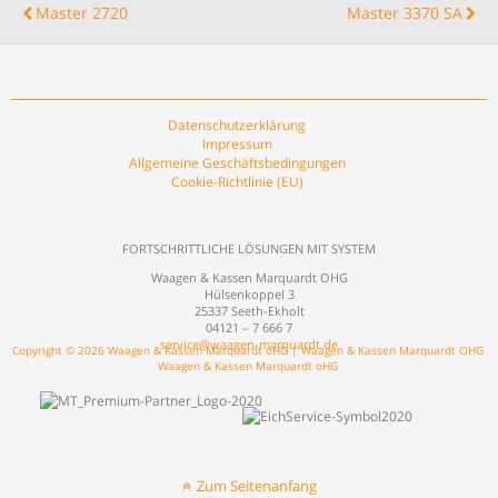
Master 2720
Master 3370 SA
Datenschutzerklärung
Impressum
Allgemeine Geschäftsbedingungen
Cookie-Richtlinie (EU)
FORTSCHRITTLICHE LÖSUNGEN MIT SYSTEM
Waagen & Kassen Marquardt OHG
Hülsenkoppel 3
25337 Seeth-Ekholt
04121 – 7 666 7
service@waagen-marquardt.de
Copyright © 2026 Waagen & Kassen Marquardt oHG | Waagen & Kassen Marquardt OHG
Waagen & Kassen Marquardt oHG
Zum Seitenanfang