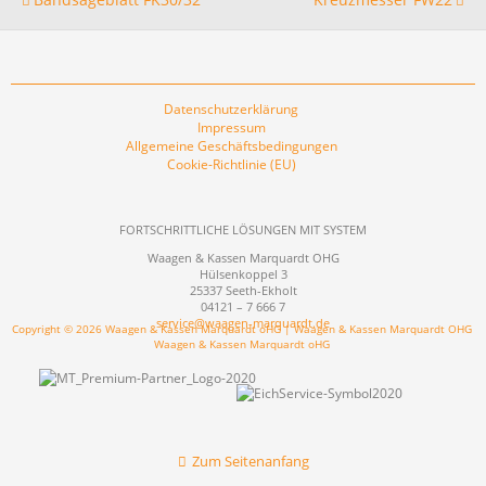
Datenschutzerklärung
Impressum
Allgemeine Geschäftsbedingungen
Cookie-Richtlinie (EU)
FORTSCHRITTLICHE LÖSUNGEN MIT SYSTEM
Waagen & Kassen Marquardt OHG
Hülsenkoppel 3
25337 Seeth-Ekholt
04121 – 7 666 7
service@waagen-marquardt.de
Copyright © 2026 Waagen & Kassen Marquardt oHG | Waagen & Kassen Marquardt OHG
Waagen & Kassen Marquardt oHG
Zum Seitenanfang