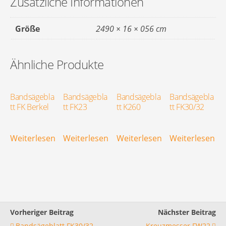
Zusätzliche Informationen
Größe
2490 × 16 × 056 cm
Ähnliche Produkte
Bandsägebla
Bandsägebla
Bandsägebla
Bandsägebla
tt FK Berkel
tt FK23
tt K260
tt FK30/32
Weiterlesen
Weiterlesen
Weiterlesen
Weiterlesen
Vorheriger Beitrag
Nächster Beitrag
Bandsägeblatt FK30/32
Kreuzmesser FW22