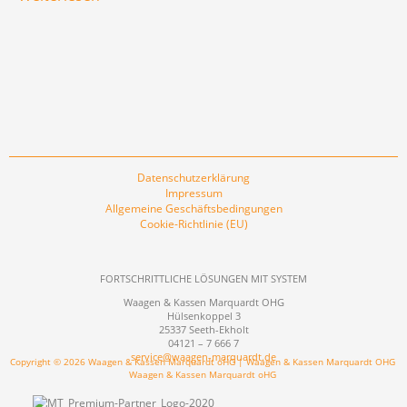
Datenschutzerklärung
Impressum
Allgemeine Geschäftsbedingungen
Cookie-Richtlinie (EU)
FORTSCHRITTLICHE LÖSUNGEN MIT SYSTEM
Waagen & Kassen Marquardt OHG
Hülsenkoppel 3
25337 Seeth-Ekholt
04121 – 7 666 7
service@waagen-marquardt.de
Copyright © 2026 Waagen & Kassen Marquardt oHG | Waagen & Kassen Marquardt OHG
Waagen & Kassen Marquardt oHG