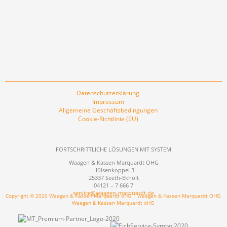
Datenschutzerklärung
Impressum
Allgemeine Geschäftsbedingungen
Cookie-Richtlinie (EU)
FORTSCHRITTLICHE LÖSUNGEN MIT SYSTEM
Waagen & Kassen Marquardt OHG
Hülsenkoppel 3
25337 Seeth-Ekholt
04121 – 7 666 7
service@waagen-marquardt.de
Copyright © 2026 Waagen & Kassen Marquardt oHG | Waagen & Kassen Marquardt OHG
Waagen & Kassen Marquardt oHG