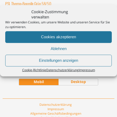
PSL Thermo-Bonrolle Grün 58/50
Cookie-Zustimmung
verwalten
Weiterlesen
Wir verwenden Cookies, um unsere Website und unseren Service für Sie
zu optimieren.
Cookies akzeptieren
Ablehnen
Einstellungen anzeigen
Zum Seitenanfang
Cookie-Richtlinie
Datenschutzerklärung
Impressum
Mobil
Desktop
Datenschutzerklärung
Impressum
Allgemeine Geschäftsbedingungen