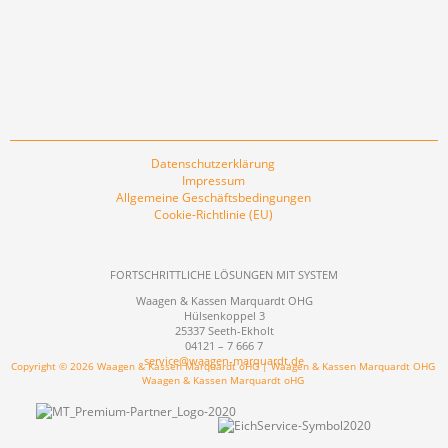
Datenschutzerklärung
Impressum
Allgemeine Geschäftsbedingungen
Cookie-Richtlinie (EU)
FORTSCHRITTLICHE LÖSUNGEN MIT SYSTEM
Waagen & Kassen Marquardt OHG
Hülsenkoppel 3
25337 Seeth-Ekholt
04121 – 7 666 7
service@waagen-marquardt.de
Copyright © 2026 Waagen & Kassen Marquardt oHG | Waagen & Kassen Marquardt OHG
Waagen & Kassen Marquardt oHG