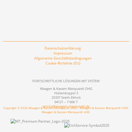
Datenschutzerklärung
Impressum
Allgemeine Geschäftsbedingungen
Cookie-Richtlinie (EU)
FORTSCHRITTLICHE LÖSUNGEN MIT SYSTEM
Waagen & Kassen Marquardt OHG
Hülsenkoppel 3
25337 Seeth-Ekholt
04121 – 7 666 7
service@waagen-marquardt.de
Copyright © 2026 Waagen & Kassen Marquardt oHG | Waagen & Kassen Marquardt OHG
Waagen & Kassen Marquardt oHG