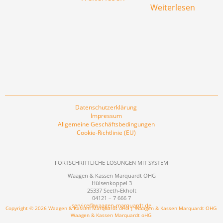
Weiterlesen
Datenschutzerklärung
Impressum
Allgemeine Geschäftsbedingungen
Cookie-Richtlinie (EU)
FORTSCHRITTLICHE LÖSUNGEN MIT SYSTEM
Waagen & Kassen Marquardt OHG
Hülsenkoppel 3
25337 Seeth-Ekholt
04121 – 7 666 7
service@waagen-marquardt.de
Copyright © 2026 Waagen & Kassen Marquardt oHG | Waagen & Kassen Marquardt OHG
Waagen & Kassen Marquardt oHG