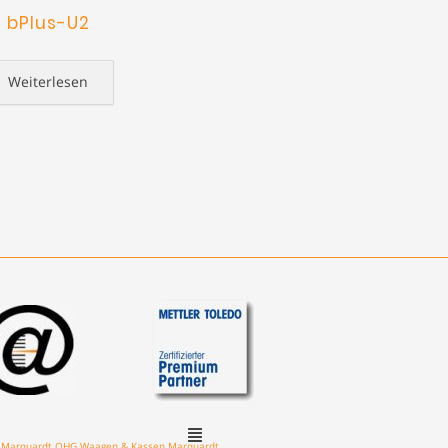
bPlus-U2
Weiterlesen
n Marquardt OHG Waagen & Kassen Marquardt